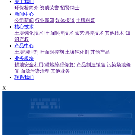
关于我们
环保桥简介
资质荣誉
招贤纳士
新闻中心
公司新闻
行业新闻
媒体报道
土壤科普
核心技术
土壤钝化技术
叶面阻控技术
农艺调控技术
其他技术
知
识产权
产品中心
土壤调理剂
叶面阻控剂
土壤钝化剂
其他产品
业务板块
耕地安全利用(耕地障碍修复)
产品制造销售
污染场地修
复
面源污染治理
其他业务
联系我们
X